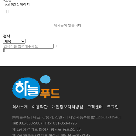
Total 0건
1 페이지
게시물이 없습니다.
검색
회사소개
이용약관
개인정보처리방침
고객센터
로그인
㈜하늘푸드 | 대표: 강웅기, 강민기 | 사업자등록번호: 123-81-33948 |
Tel: 031-353-5007 | Fax: 031-353-4795
제 1공장 경기도 화성시 향남읍 동오2길 35
제 2공장(본관) 경기도 화성시 향남읍 동오2길 42