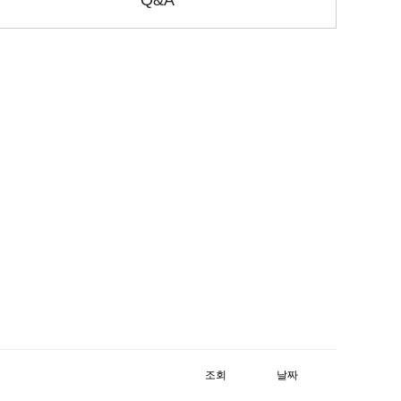
Q&A
조회
날짜