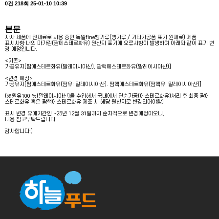
0건
218회
25-01-10 10:39
본문
자사 제품에 원재료로 사용 중인 독일fine빵가루(빵가루 / 기타가공품 표기 원재료) 제품
표시사항 내의 마가린(팜에스테르화유) 원산지 표기에 오류사항이 발생하여 아래와 같이 표기 변
경 예정입니다.
<기존>
가공유지[팜에스테르화유(말레이시아산), 팜핵에스테르화유(말레이시아산)]
<변경 예정>
가공유지[팜에스테르화유(팜유: 말레이시아산). 팜핵에스테르화유(팜핵유: 말레이시아산)]
(※원유100 %(말레이시아산)을 수입해서 국내에서 단순가공(에스테르화유)처리 후 최종 팜에
스테르화유 혹은 팜핵에스테르화유 제조 시 해당 원산지로 변경되어야함)
표시 변경 유예기간인 ~25년 12월 31일까지 순차적으로 변경예정이오니,
내용 참고부탁드립니다.
감사합니다:)