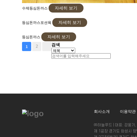
자세히 보기
수제등심돈까스
자세히 보기
등심돈까스포션육
자세히 보기
등심돈까스
검색
2
1
회사소개
이용약관
㈜하늘푸드 | 대표: 강웅기, 강민기
제 1공장 경기도 화성시 향