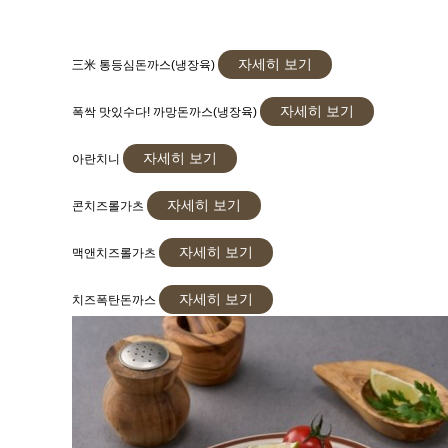
자세히 보기
三米 통등심돈까스(냉장육)
자세히 보기
폭싹 맛있수다! 까망돈까스(냉장육)
자세히 보기
아란치니
자세히 보기
콘치즈롤가츠
자세히 보기
맥앤치즈롤가츠
자세히 보기
치즈폭탄돈까스