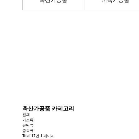
축산가공품
계육가공품
축산가공품 카테고리
전체
가스류
유탕류
증숙류
Total 17건
1 페이지