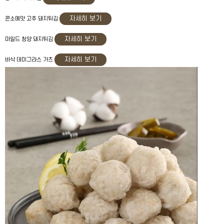
자세히 보기
콘소메맛 고추 돼지튀김
자세히 보기
마일드 청양 돼지튀김
자세히 보기
바삭 데미그라스 가츠