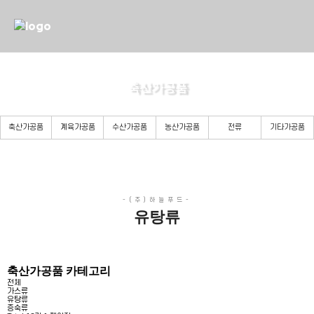
축산가공품
든든한 당신의 파트너로 곁에 있겠습니다.
축산가공품
계육가공품
수산가공품
농산가공품
전류
기타가공품
유탕류
축산가공품 카테고리
전체
가스류
유탕류
증숙류