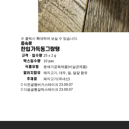
※ 클릭시 확대하여 보실 수 있습니다.
증숙류
한입가득동그랑땡
규격 · 입수량
25 ± 2 g
박스입수량
10 pac
식품유형
분쇄가공육제품(비살균제품)
알러지함유
돼지고기, 대두, 밀, 달걀 함유
주재료
돼지고기(국내산)
이전글
햄버거스테이크
23.09.07
다음글
통갈릭스테이크
23.09.07