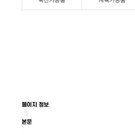
축산가공품
계육가공품
페이지 정보
본문