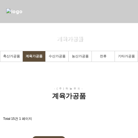
계육가공품
든든한 당신의 파트너로 곁에 있겠습니다.
축산가공품
계육가공품
수산가공품
농산가공품
전류
기타가공품
계육가공품
Total 15건
1 페이지