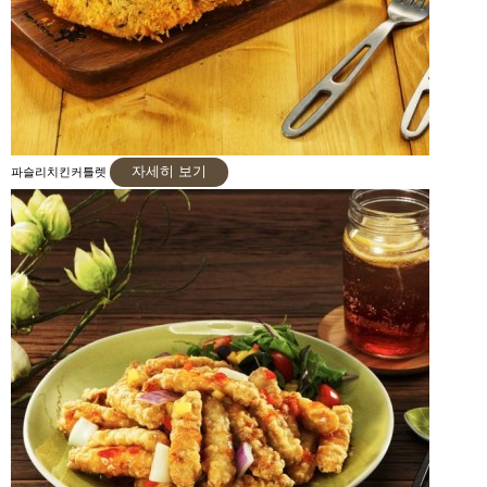
자세히 보기
파슬리치킨커틀렛