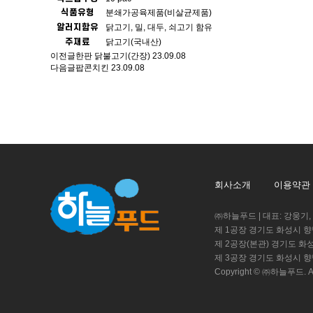
식품유형
분쇄가공육제품(비살균제품)
알러지함유
닭고기, 밀, 대두, 쇠고기 함유
주재료
닭고기(국내산)
이전글
한판 닭불고기(간장)
23.09.08
다음글
팝콘치킨
23.09.08
회사소개
이용약관
㈜하늘푸드 | 대표: 강웅기, 강민기
제 1공장 경기도 화성시 향
제 2공장(본관) 경기도 화
제 3공장 경기도 화성시 향
Copyright © ㈜하늘푸드. All 