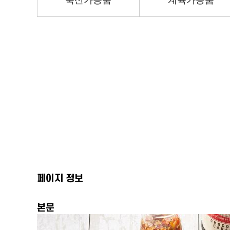
축산가공품
계육가공품
페이지 정보
본문