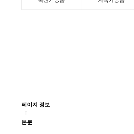
축산가공품
계육가공품
페이지 정보
본문