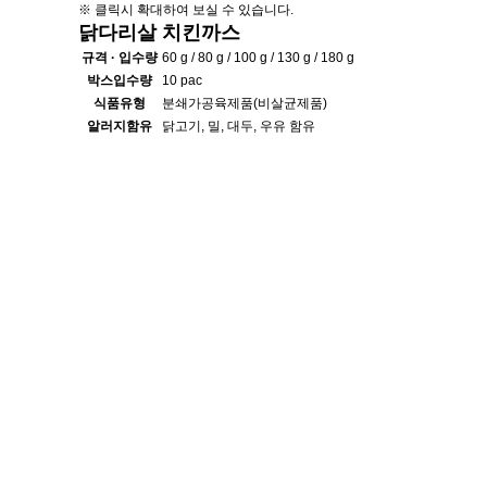
※ 클릭시 확대하여 보실 수 있습니다.
닭다리살 치킨까스
규격 · 입수량
60 g / 80 g / 100 g / 130 g / 180 g
박스입수량
10 pac
식품유형
분쇄가공육제품(비살균제품)
알러지함유
닭고기, 밀, 대두, 우유 함유
주재료
닭다리살(브라질산)
다음글
하늘실속치킨까스
23.09.08
회사소개
이용약관
㈜하늘푸드 | 대표: 강웅기, 강민기
제 1공장 경기도 화성시 향
제 2공장(본관) 경기도 화
제 3공장 경기도 화성시 향