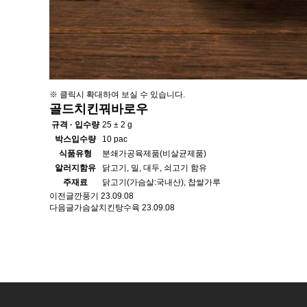
※ 클릭시 확대하여 보실 수 있습니다.
골드치킨꿔바로우
규격 · 입수량
25 ± 2 g
박스입수량
10 pac
식품유형
분쇄가공육제품(비살균제품)
알러지함유
닭고기, 밀, 대두, 쇠고기 함유
주재료
닭고기(가슴살:국내산), 찹쌀가루
이전글
깐풍기
23.09.08
다음글
가슴살치킨탕수육
23.09.08