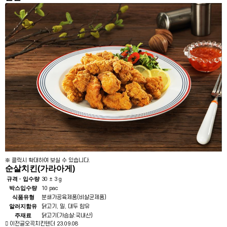
※ 클릭시 확대하여 보실 수 있습니다.
순살치킨(가라아게)
규격 · 입수량
30 ± 3 g
박스입수량
10 pac
식품유형
분쇄가공육제품(비살균제품)
알러지함유
닭고기, 밀, 대두 함유
주재료
닭고기(가슴살:국내산)
이전글
오곡치킨텐더
23.09.08