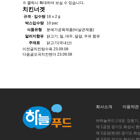
※ 클릭시 확대하여 보실 수 있습니다.
치킨너겟
규격 · 입수량
18 ± 2 g
박스입수량
10 pac
식품유형
분쇄가공육제품(비살균제품)
알러지함유
닭고기, 밀, 대두, 달걀, 우유 함유
주재료
닭고기(국내산)
이전글
치킨탕수육
23.09.08
다음글
오곡치킨텐더
23.09.08
회사소개
이용약관
㈜하늘푸드 | 대표: 강웅기, 강민기
제 1공장 경기도 화성시 향
제 2공장(본관) 경기도 화
제 3공장 경기도 화성시 향