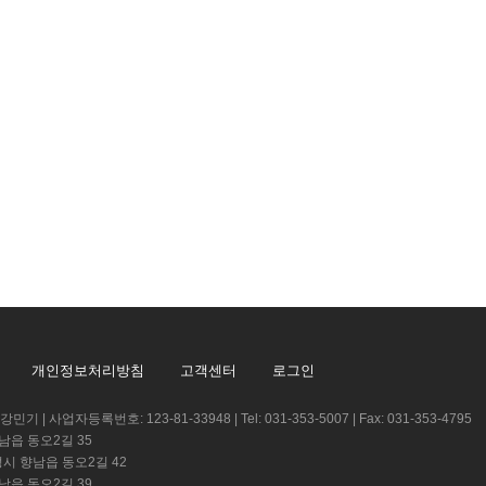
개인정보처리방침
고객센터
로그인
 | 사업자등록번호: 123-81-33948 | Tel: 031-353-5007 | Fax: 031-353-4795
남읍 동오2길 35
성시 향남읍 동오2길 42
남읍 동오2길 39