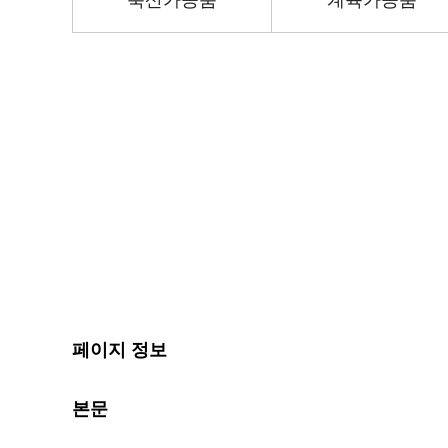
축산가공품
계육가공품
페이지 정보
본문