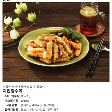
※ 클릭시 확대하여 보실 수 있습니다.
치킨탕수육
규격 · 입수량
12 ± 2 g
박스입수량
10 pac
식품유형
분쇄가공육제품(비살균제품)
알러지함유
닭고기, 돼지고기, 밀, 대두 함유