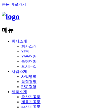
본문 바로가기
메뉴
회사소개
회사소개
연혁
인증현황
특허현황
오시는길
사업소개
사업영역
품질경영
ESG경영
제품소개
축산가공품
계육가공품
수산가공품