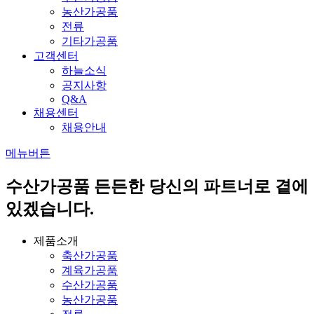
농산가공품
전류
기타가공품
고객센터
하늘소식
공지사항
Q&A
채용센터
채용안내
메뉴버튼
수산가공품
든든한 당신의 파트너로 곁에
있겠습니다.
제품소개
축산가공품
계육가공품
수산가공품
농산가공품