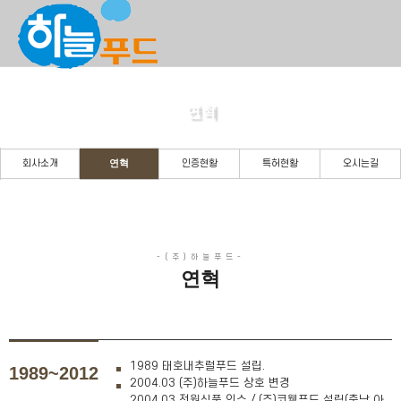
연혁
든든한 당신의 파트너로 곁에 있겠습니다.
연혁
회사소개
인증현황
특허현황
오시는길
연혁
1989 태호내추럴푸드 설립.
1989~2012
2004.03 (주)하늘푸드 상호 변경
2004.03 전원식품 인수 / (주)코웰푸드 설립(충남 아