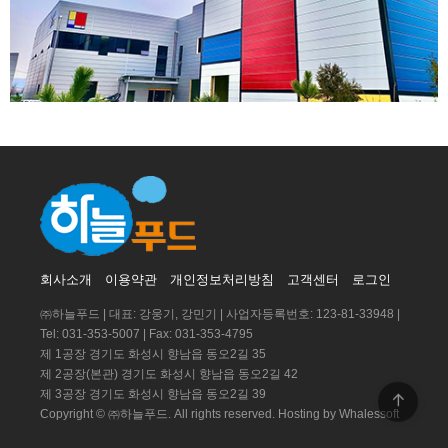
회사소개
이용약관
개인정보처리방침
고객센터
로그인
㈜하늘푸드 | 대표: 강웅기, 강민기 | 사업자등록번호: 123-81-33948 |
Tel: 031-353-5007 | Fax: 031-353-4795
제 1공장 경기도 화성시 향남읍 동오2길 35
제 2공장(본관) 경기도 화성시 향남읍 동오2길 42
제 3공장 경기도 화성시 향남읍 동오2길 39
Copyright © ㈜하늘푸드. All rights reserved.
Hosting by Whalessoft