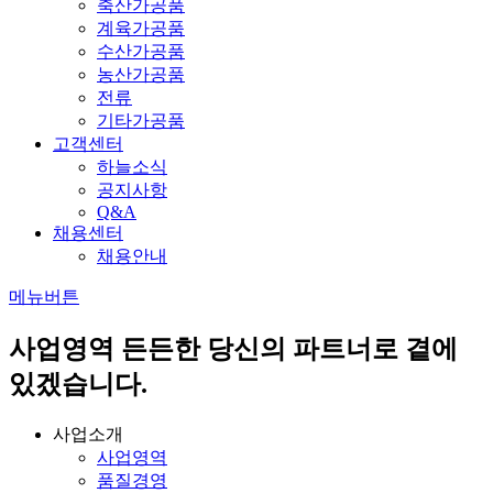
축산가공품
계육가공품
수산가공품
농산가공품
전류
기타가공품
고객센터
하늘소식
공지사항
Q&A
채용센터
채용안내
메뉴버튼
사업영역
든든한 당신의 파트너로 곁에
있겠습니다.
사업소개
사업영역
품질경영