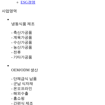
ESG경영
사업영역
냉동식품 제조
- 축산가공품
- 계육가공품
- 수산가공품
- 농산가공품
- 전류
- 기타가공품
OEM/ODM 생산
- 단체급식 납품
- 군납 식자재
- 온오프라인
- 해외수출
- 홈쇼핑
- 간편식 제조