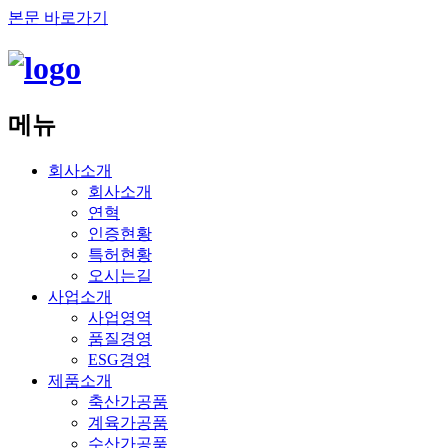
본문 바로가기
메뉴
회사소개
회사소개
연혁
인증현황
특허현황
오시는길
사업소개
사업영역
품질경영
ESG경영
제품소개
축산가공품
계육가공품
수산가공품